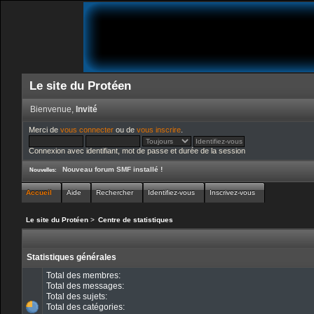
Le site du Protéen
Bienvenue,
Invité
Merci de
vous connecter
ou de
vous inscrire
.
Connexion avec identifiant, mot de passe et durée de la session
Nouveau forum SMF installé !
Nouvelles:
Accueil
Aide
Rechercher
Identifiez-vous
Inscrivez-vous
Le site du Protéen
>
Centre de statistiques
Statistiques générales
Total des membres:
Total des messages:
Total des sujets:
Total des catégories: