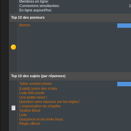
Membres en ligne:
Connexions simultanées:
1
En ligne aujourd'hui:
Top 10 des posteurs
Monos
Top 10 des sujets (par réponses)
Table combat urbain
[Liste]L'union des s'orks
Liste 400 points
Une petite news !
Question sans réponse sur les règles !
L'organisation du chapitre.
System Etord
Liste
Grazpince et ses truks boys.
Règle officiel.