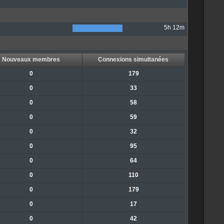
5h 12m
Nouveaux membres
Connexions simultanées
0
179
0
33
0
58
0
59
0
32
0
95
0
64
0
110
0
179
0
17
0
42