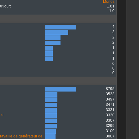
Monos
r jour:
1.81
1:0
4
3
2
2
1
1
1
0
0
0
8795
3533
3497
3471
3331
s !
3330
3307
3299
3109
travaille de générateur de
3007