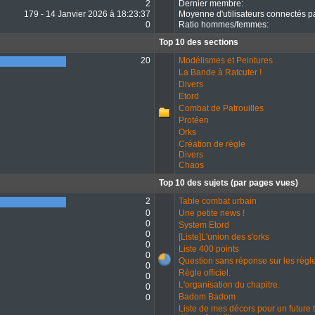
2
Dernier membre:
179 - 14 Janvier 2026 à 18:23:37
Moyenne d'utilisateurs connectés pa
0
Ratio hommes/femmes:
Top 10 des sections
20
Modélismes et Peintures
La Bande à Ratcuter !
Divers
Etord
Combat de Patrouilles
Protéen
Orks
Création de règle
Divers
Chaos
Top 10 des sujets (par pages vues)
2
Table combat urbain
0
Une petite news !
0
System Etord
0
[Liste]L'union des s'orks
0
Liste 400 points
0
Question sans réponse sur les règle
0
Règle officiel.
0
L'organisation du chapitre.
0
Badom Badom
0
Liste de mes décors pour un future 