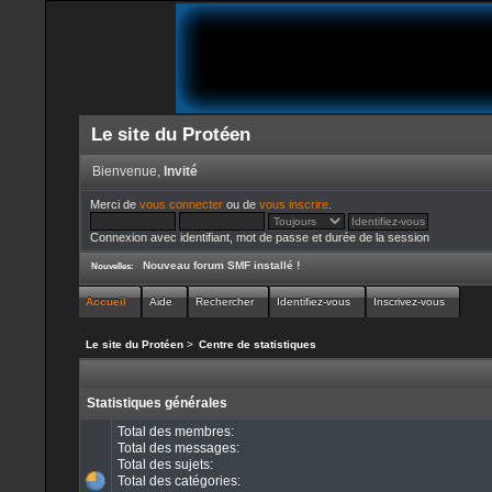
Le site du Protéen
Bienvenue,
Invité
Merci de
vous connecter
ou de
vous inscrire
.
Connexion avec identifiant, mot de passe et durée de la session
Nouveau forum SMF installé !
Nouvelles:
Accueil
Aide
Rechercher
Identifiez-vous
Inscrivez-vous
Le site du Protéen
>
Centre de statistiques
Statistiques générales
Total des membres:
Total des messages:
Total des sujets:
Total des catégories: