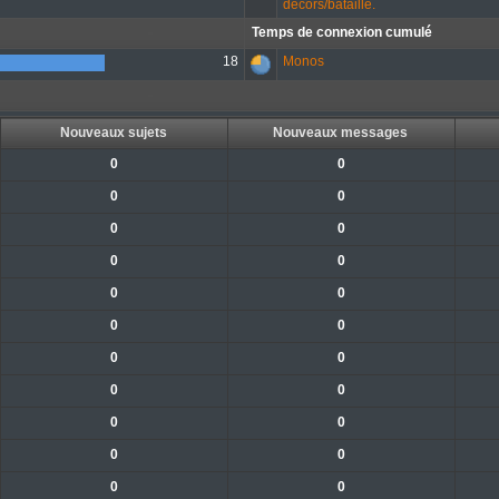
décors/bataille.
Temps de connexion cumulé
18
Monos
Nouveaux sujets
Nouveaux messages
0
0
0
0
0
0
0
0
0
0
0
0
0
0
0
0
0
0
0
0
0
0