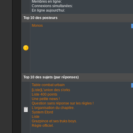
Membres en ligne:
Connexions simultanées:
En ligne aujourd'hui:
Top 10 des posteurs
Monos
Top 10 des sujets (par réponses)
Table combat urbain
[Liste]L'union des s'orks
Liste 400 points
Une petite news !
Question sans réponse sur les règles !
L'organisation du chapitre.
System Etord
Liste
Grazpince et ses truks boys.
Règle officiel.