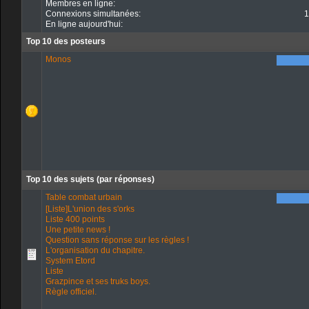
Membres en ligne:
Connexions simultanées:
1
En ligne aujourd'hui:
Top 10 des posteurs
Monos
Top 10 des sujets (par réponses)
Table combat urbain
[Liste]L'union des s'orks
Liste 400 points
Une petite news !
Question sans réponse sur les règles !
L'organisation du chapitre.
System Etord
Liste
Grazpince et ses truks boys.
Règle officiel.