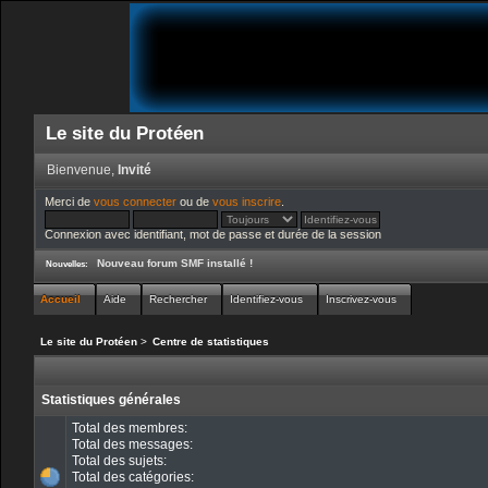
Le site du Protéen
Bienvenue,
Invité
Merci de
vous connecter
ou de
vous inscrire
.
Connexion avec identifiant, mot de passe et durée de la session
Nouveau forum SMF installé !
Nouvelles:
Accueil
Aide
Rechercher
Identifiez-vous
Inscrivez-vous
Le site du Protéen
>
Centre de statistiques
Statistiques générales
Total des membres:
Total des messages:
Total des sujets:
Total des catégories: